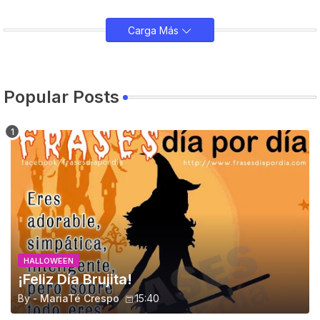
Carga Más
Popular Posts
HALLOWEEN
¡Feliz Día Brujita!
By -
MariaTé Crespo
15:40