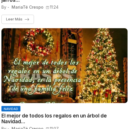
jarros...
By -
MariaTé Crespo
11:24
Leer Más
NAVIDAD
El mejor de todos los regalos en un árbol de
Navidad...
By -
MariaTé Crespo
11:07