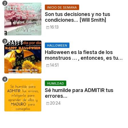
INICIO DE SEMANA
Son tus decisiones y no tus
condiciones... [Will Smith]
16:13
HALLOWEEN
Halloween es la fiesta de los
monstruos … , entonces, es tu
noche: a disfrutar!
14:51
HUMILDAD
Sé humilde para ADMITIR tus
errores...
20:24