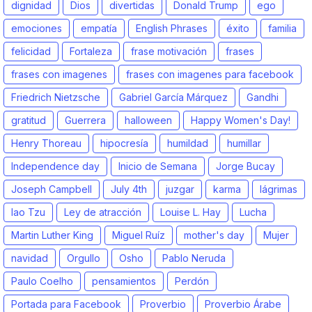
dignidad
Dios
divertidas
Donald Trump
ego
emociones
empatía
English Phrases
éxito
familia
felicidad
Fortaleza
frase motivación
frases
frases con imagenes
frases con imagenes para facebook
Friedrich Nietzsche
Gabriel García Márquez
Gandhi
gratitud
Guerrera
halloween
Happy Women's Day!
Henry Thoreau
hipocresía
humildad
humillar
Independence day
Inicio de Semana
Jorge Bucay
Joseph Campbell
July 4th
juzgar
karma
lágrimas
lao Tzu
Ley de atracción
Louise L. Hay
Lucha
Martin Luther King
Miguel Ruíz
mother's day
Mujer
navidad
Orgullo
Osho
Pablo Neruda
Paulo Coelho
pensamientos
Perdón
Portada para Facebook
Proverbio
Proverbio Árabe