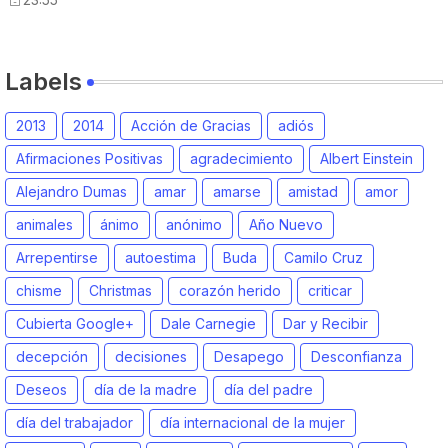
Labels
2013
2014
Acción de Gracias
adiós
Afirmaciones Positivas
agradecimiento
Albert Einstein
Alejandro Dumas
amar
amarse
amistad
amor
animales
ánimo
anónimo
Año Nuevo
Arrepentirse
autoestima
Buda
Camilo Cruz
chisme
Christmas
corazón herido
criticar
Cubierta Google+
Dale Carnegie
Dar y Recibir
decepción
decisiones
Desapego
Desconfianza
Deseos
día de la madre
día del padre
día del trabajador
día internacional de la mujer