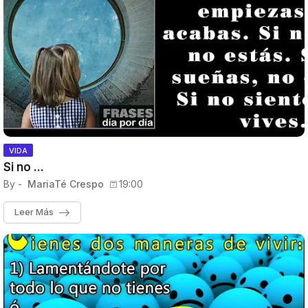
VIDA
Si no ...
By -
MariaTé Crespo
19:00
Leer Más