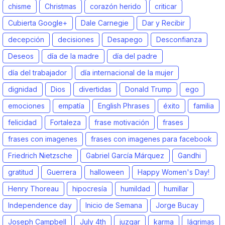
chisme
Christmas
corazón herido
criticar
Cubierta Google+
Dale Carnegie
Dar y Recibir
decepción
decisiones
Desapego
Desconfianza
Deseos
día de la madre
día del padre
día del trabajador
día internacional de la mujer
dignidad
Dios
divertidas
Donald Trump
ego
emociones
empatía
English Phrases
éxito
familia
felicidad
Fortaleza
frase motivación
frases
frases con imagenes
frases con imagenes para facebook
Friedrich Nietzsche
Gabriel García Márquez
Gandhi
gratitud
Guerrera
halloween
Happy Women's Day!
Henry Thoreau
hipocresía
humildad
humillar
Independence day
Inicio de Semana
Jorge Bucay
Joseph Campbell
July 4th
juzgar
karma
lágrimas