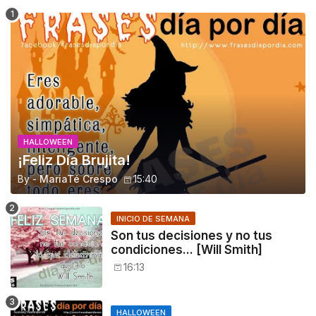
HALLOWEEN
¡Feliz Día Brujita!
By -
MariaTé Crespo
15:40
INICIO DE SEMANA
Son tus decisiones y no tus
condiciones... [Will Smith]
16:13
HALLOWEEN