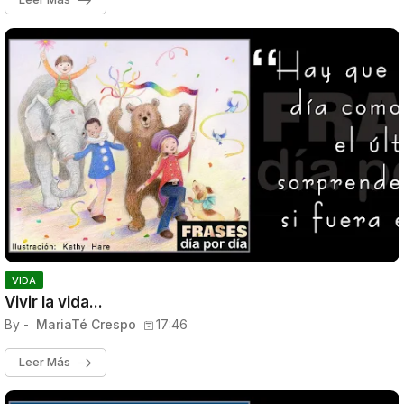
VIDA
Vivir la vida...
By -
MariaTé Crespo
17:46
Leer Más