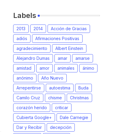
Labels
2013
2014
Acción de Gracias
adiós
Afirmaciones Positivas
agradecimiento
Albert Einstein
Alejandro Dumas
amar
amarse
amistad
amor
animales
ánimo
anónimo
Año Nuevo
Arrepentirse
autoestima
Buda
Camilo Cruz
chisme
Christmas
corazón herido
criticar
Cubierta Google+
Dale Carnegie
Dar y Recibir
decepción