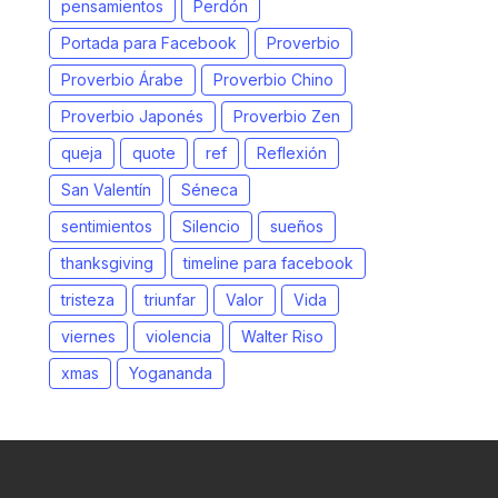
pensamientos
Perdón
Portada para Facebook
Proverbio
Proverbio Árabe
Proverbio Chino
Proverbio Japonés
Proverbio Zen
queja
quote
ref
Reflexión
San Valentín
Séneca
sentimientos
Silencio
sueños
thanksgiving
timeline para facebook
tristeza
triunfar
Valor
Vida
viernes
violencia
Walter Riso
xmas
Yogananda