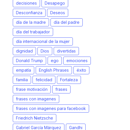
decisiones
Desapego
Desconfianza
Deseos
día de la madre
día del padre
día del trabajador
día internacional de la mujer
dignidad
Dios
divertidas
Donald Trump
ego
emociones
empatía
English Phrases
éxito
familia
felicidad
Fortaleza
frase motivación
frases
frases con imagenes
frases con imagenes para facebook
Friedrich Nietzsche
Gabriel García Márquez
Gandhi