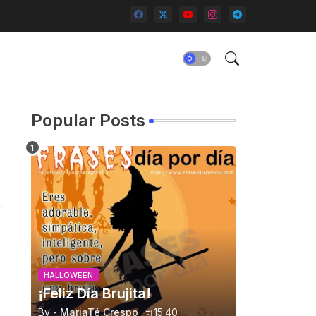
Popular Posts
HALLOWEEN
¡Feliz Día Brujita!
By -
MariaTé Crespo
15:40