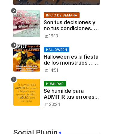
INICIO DE SEMANA
Son tus decisiones y
no tus condiciones...
[Will Smith]
16:13
HALLOWEEN
Halloween es la fiesta
de los monstruos … ,
entonces, es tu
14:51
noche: a disfrutar!
HUMILDAD
Sé humilde para
ADMITIR tus errores...
20:24
Social Plugin