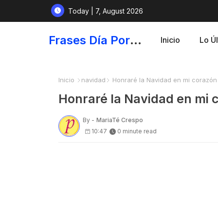
Today | 7, August 2026
Frases Día Por Día - Para Fortalecer el Espíritu
Inicio
Lo Ú
Inicio
navidad
Honraré la Navidad en mi corazón
Honraré la Navidad en mi 
By -
MariaTé Crespo
10:47
0 minute read