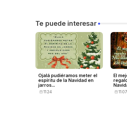
Te puede interesar
Ojalá pudiéramos meter el
El mej
espíritu de la Navidad en
regal
jarros...
Navida
11:24
11:0