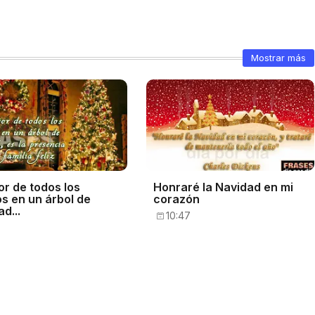
Mostrar más
or de todos los
Honraré la Navidad en mi
os en un árbol de
corazón
d...
10:47
7