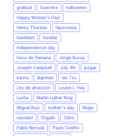
gratitud
Guerrera
halloween
Happy Women's Day!
Henry Thoreau
hipocresía
humildad
humillar
Independence day
Inicio de Semana
Jorge Bucay
Joseph Campbell
July 4th
juzgar
karma
lágrimas
lao Tzu
Ley de atracción
Louise L. Hay
Lucha
Martin Luther King
Miguel Ruíz
mother's day
Mujer
navidad
Orgullo
Osho
Pablo Neruda
Paulo Coelho