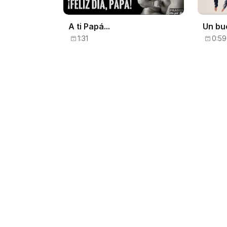
A ti Papá...
Un bu
1:31
0:59