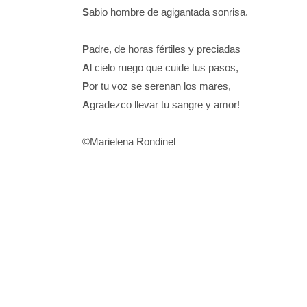
S
abio hombre de agigantada sonrisa.
P
adre, de horas fértiles y preciadas
A
l cielo ruego que cuide tus pasos,
P
or tu voz se serenan los mares,
A
gradezco llevar tu sangre y amor!
©Marielena Rondinel