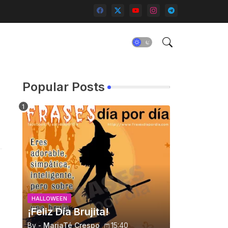
Popular Posts
HALLOWEEN
¡Feliz Día Brujita!
By -
MariaTé Crespo
15:40