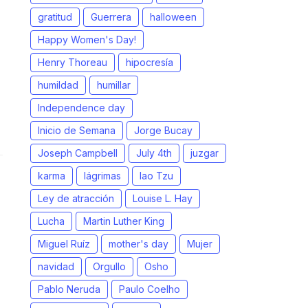
gratitud
Guerrera
halloween
Happy Women's Day!
Henry Thoreau
hipocresía
humildad
humillar
Independence day
Inicio de Semana
Jorge Bucay
Joseph Campbell
July 4th
juzgar
karma
lágrimas
lao Tzu
Ley de atracción
Louise L. Hay
Lucha
Martin Luther King
Miguel Ruíz
mother's day
Mujer
navidad
Orgullo
Osho
Pablo Neruda
Paulo Coelho