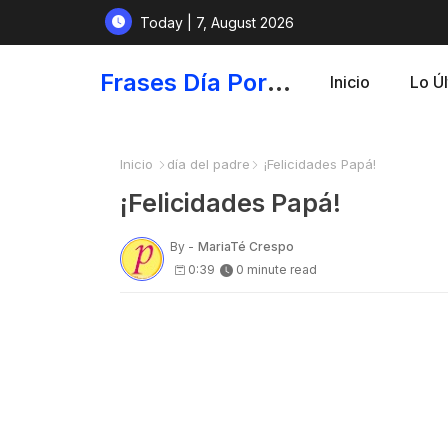
Today | 7, August 2026
Frases Día Por Día - Para Fortalecer el Espíritu
Inicio
Lo Ú
Inicio
día del padre
¡Felicidades Papá!
¡Felicidades Papá!
By -
MariaTé Crespo
0:39
0 minute read