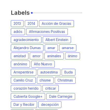
Labels
2013
2014
Acción de Gracias
adiós
Afirmaciones Positivas
agradecimiento
Albert Einstein
Alejandro Dumas
amar
amarse
amistad
amor
animales
ánimo
anónimo
Año Nuevo
Arrepentirse
autoestima
Buda
Camilo Cruz
chisme
Christmas
corazón herido
criticar
Cubierta Google+
Dale Carnegie
Dar y Recibir
decepción