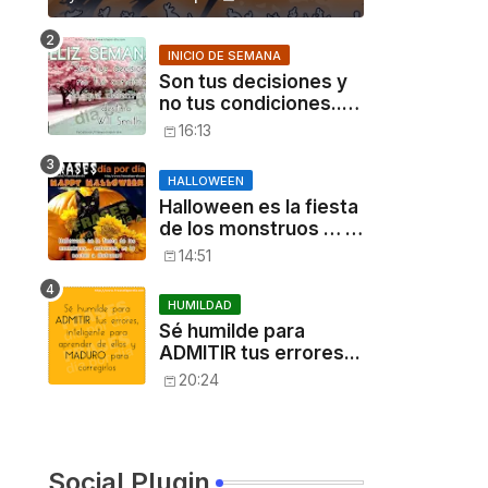
INICIO DE SEMANA
Son tus decisiones y
no tus condiciones...
[Will Smith]
16:13
HALLOWEEN
Halloween es la fiesta
de los monstruos … ,
entonces, es tu
14:51
noche: a disfrutar!
HUMILDAD
Sé humilde para
ADMITIR tus errores...
20:24
Social Plugin