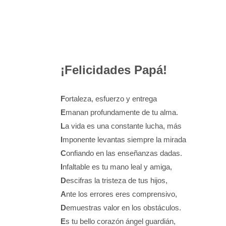
¡Felicidades Papá!
F
ortaleza, esfuerzo y entrega
E
manan profundamente de tu alma.
L
a vida es una constante lucha, más
I
mponente levantas siempre la mirada
C
onfiando en las enseñanzas dadas.
I
nfaltable es tu mano leal y amiga,
D
escifras la tristeza de tus hijos,
A
nte los errores eres comprensivo,
D
emuestras valor en los obstáculos.
E
s tu bello corazón ángel guardián,