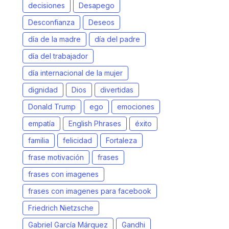
decisiones
Desapego
Desconfianza
Deseos
día de la madre
día del padre
día del trabajador
día internacional de la mujer
dignidad
Dios
divertidas
Donald Trump
ego
emociones
empatía
English Phrases
éxito
familia
felicidad
Fortaleza
frase motivación
frases
frases con imagenes
frases con imagenes para facebook
Friedrich Nietzsche
Gabriel García Márquez
Gandhi