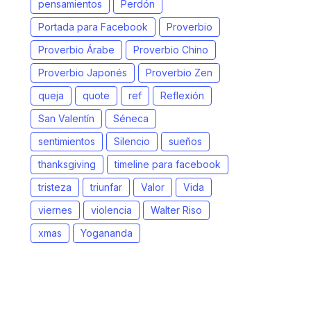
pensamientos
Perdón
Portada para Facebook
Proverbio
Proverbio Árabe
Proverbio Chino
Proverbio Japonés
Proverbio Zen
queja
quote
ref
Reflexión
San Valentín
Séneca
sentimientos
Silencio
sueños
thanksgiving
timeline para facebook
tristeza
triunfar
Valor
Vida
viernes
violencia
Walter Riso
xmas
Yogananda