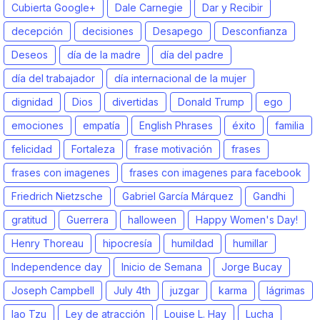
Cubierta Google+
Dale Carnegie
Dar y Recibir
decepción
decisiones
Desapego
Desconfianza
Deseos
día de la madre
día del padre
día del trabajador
día internacional de la mujer
dignidad
Dios
divertidas
Donald Trump
ego
emociones
empatía
English Phrases
éxito
familia
felicidad
Fortaleza
frase motivación
frases
frases con imagenes
frases con imagenes para facebook
Friedrich Nietzsche
Gabriel García Márquez
Gandhi
gratitud
Guerrera
halloween
Happy Women's Day!
Henry Thoreau
hipocresía
humildad
humillar
Independence day
Inicio de Semana
Jorge Bucay
Joseph Campbell
July 4th
juzgar
karma
lágrimas
lao Tzu
Ley de atracción
Louise L. Hay
Lucha