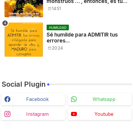
monstruos … , entonces, es tu
noche: a disfrutar!
14:51
HUMILDAD
Sé humilde para ADMITIR tus
errores...
20:24
Social Plugin
Facebook
Whatsapp
Instagram
Youtube