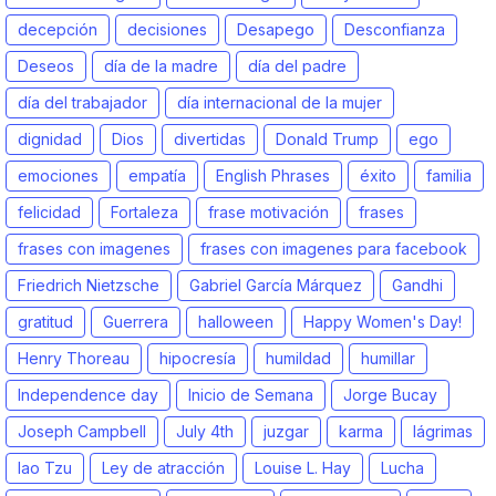
decepción
decisiones
Desapego
Desconfianza
Deseos
día de la madre
día del padre
día del trabajador
día internacional de la mujer
dignidad
Dios
divertidas
Donald Trump
ego
emociones
empatía
English Phrases
éxito
familia
felicidad
Fortaleza
frase motivación
frases
frases con imagenes
frases con imagenes para facebook
Friedrich Nietzsche
Gabriel García Márquez
Gandhi
gratitud
Guerrera
halloween
Happy Women's Day!
Henry Thoreau
hipocresía
humildad
humillar
Independence day
Inicio de Semana
Jorge Bucay
Joseph Campbell
July 4th
juzgar
karma
lágrimas
lao Tzu
Ley de atracción
Louise L. Hay
Lucha