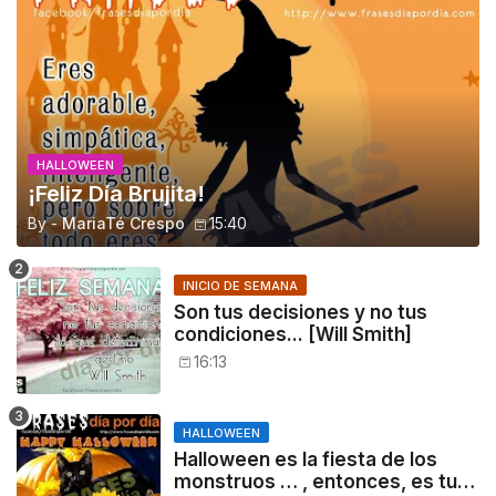
HALLOWEEN
¡Feliz Día Brujita!
By -
MariaTé Crespo
15:40
INICIO DE SEMANA
Son tus decisiones y no tus
condiciones... [Will Smith]
16:13
HALLOWEEN
Halloween es la fiesta de los
monstruos … , entonces, es tu