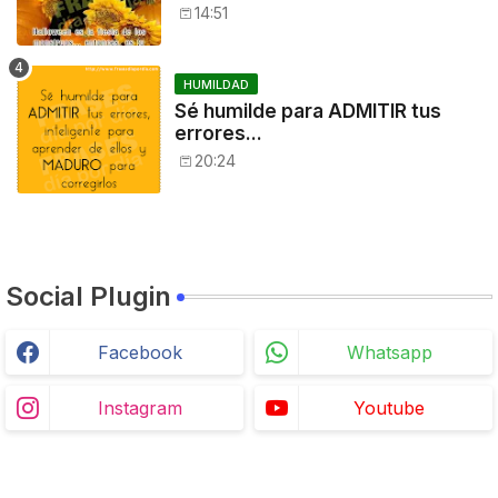
noche: a disfrutar!
14:51
HUMILDAD
Sé humilde para ADMITIR tus
errores...
20:24
Social Plugin
Facebook
Whatsapp
Instagram
Youtube