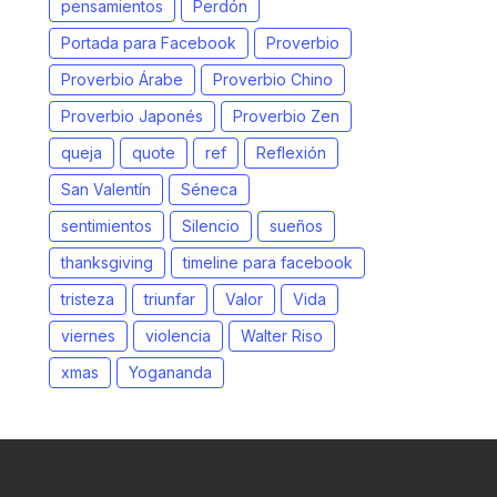
pensamientos
Perdón
Portada para Facebook
Proverbio
Proverbio Árabe
Proverbio Chino
Proverbio Japonés
Proverbio Zen
queja
quote
ref
Reflexión
San Valentín
Séneca
sentimientos
Silencio
sueños
thanksgiving
timeline para facebook
tristeza
triunfar
Valor
Vida
viernes
violencia
Walter Riso
xmas
Yogananda