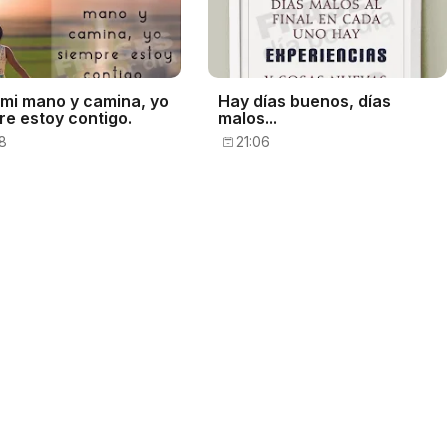
mi mano y camina, yo
Hay días buenos, días
re estoy contigo.
malos...
8
21:06