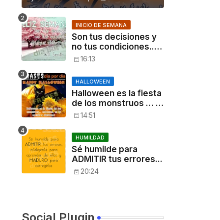
INICIO DE SEMANA
Son tus decisiones y
no tus condiciones...
[Will Smith]
16:13
HALLOWEEN
Halloween es la fiesta
de los monstruos … ,
entonces, es tu
14:51
noche: a disfrutar!
HUMILDAD
Sé humilde para
ADMITIR tus errores...
20:24
Social Plugin