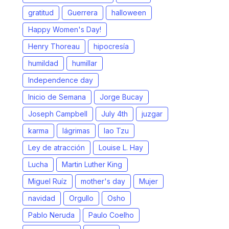
gratitud
Guerrera
halloween
Happy Women's Day!
Henry Thoreau
hipocresía
humildad
humillar
Independence day
Inicio de Semana
Jorge Bucay
Joseph Campbell
July 4th
juzgar
karma
lágrimas
lao Tzu
Ley de atracción
Louise L. Hay
Lucha
Martin Luther King
Miguel Ruíz
mother's day
Mujer
navidad
Orgullo
Osho
Pablo Neruda
Paulo Coelho