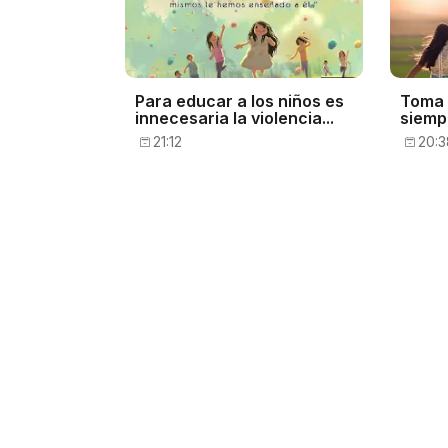
Para educar a los niños es
Toma 
innecesaria la violencia...
siemp
21:12
20:3