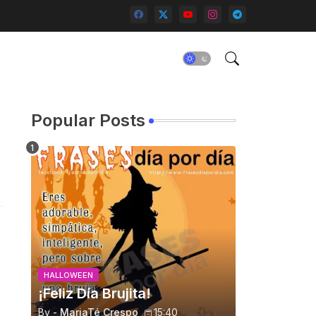
Popular Posts
HALLOWEEN
¡Feliz Día Brujita!
By -
MariaTé Crespo
15:40