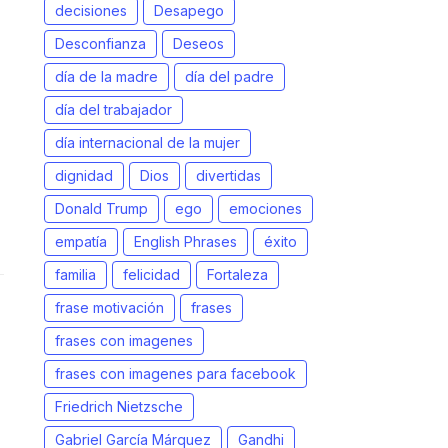
decisiones
Desapego
Desconfianza
Deseos
día de la madre
día del padre
día del trabajador
día internacional de la mujer
dignidad
Dios
divertidas
Donald Trump
ego
emociones
empatía
English Phrases
éxito
familia
felicidad
Fortaleza
frase motivación
frases
frases con imagenes
frases con imagenes para facebook
Friedrich Nietzsche
Gabriel García Márquez
Gandhi