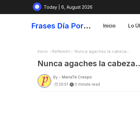
Today | 6, August 2026
Frases Día Por Día - Para Fortalecer el Espíritu
Inicio
Lo Ú
Inicio
Reflexión
Nunca agaches la cabeza...
Nunca agaches la cabeza..
By -
MariaTé Crespo
20:51
0 minute read