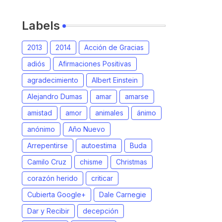
Labels
2013
2014
Acción de Gracias
adiós
Afirmaciones Positivas
agradecimiento
Albert Einstein
Alejandro Dumas
amar
amarse
amistad
amor
animales
ánimo
anónimo
Año Nuevo
Arrepentirse
autoestima
Buda
Camilo Cruz
chisme
Christmas
corazón herido
criticar
Cubierta Google+
Dale Carnegie
Dar y Recibir
decepción