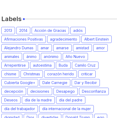
Labels
2013
2014
Acción de Gracias
adiós
Afirmaciones Positivas
agradecimiento
Albert Einstein
Alejandro Dumas
amar
amarse
amistad
amor
animales
ánimo
anónimo
Año Nuevo
Arrepentirse
autoestima
Buda
Camilo Cruz
chisme
Christmas
corazón herido
criticar
Cubierta Google+
Dale Carnegie
Dar y Recibir
decepción
decisiones
Desapego
Desconfianza
Deseos
día de la madre
día del padre
día del trabajador
día internacional de la mujer
dignidad
Dios
divertidas
Donald Trump
ego