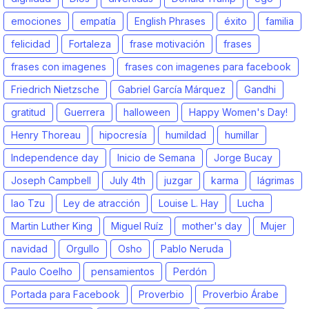
emociones
empatía
English Phrases
éxito
familia
felicidad
Fortaleza
frase motivación
frases
frases con imagenes
frases con imagenes para facebook
Friedrich Nietzsche
Gabriel García Márquez
Gandhi
gratitud
Guerrera
halloween
Happy Women's Day!
Henry Thoreau
hipocresía
humildad
humillar
Independence day
Inicio de Semana
Jorge Bucay
Joseph Campbell
July 4th
juzgar
karma
lágrimas
lao Tzu
Ley de atracción
Louise L. Hay
Lucha
Martin Luther King
Miguel Ruíz
mother's day
Mujer
navidad
Orgullo
Osho
Pablo Neruda
Paulo Coelho
pensamientos
Perdón
Portada para Facebook
Proverbio
Proverbio Árabe