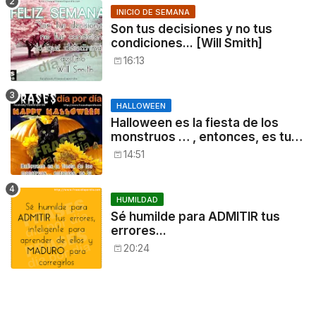
INICIO DE SEMANA
Son tus decisiones y no tus
condiciones... [Will Smith]
16:13
HALLOWEEN
Halloween es la fiesta de los
monstruos … , entonces, es tu
noche: a disfrutar!
14:51
HUMILDAD
Sé humilde para ADMITIR tus
errores...
20:24