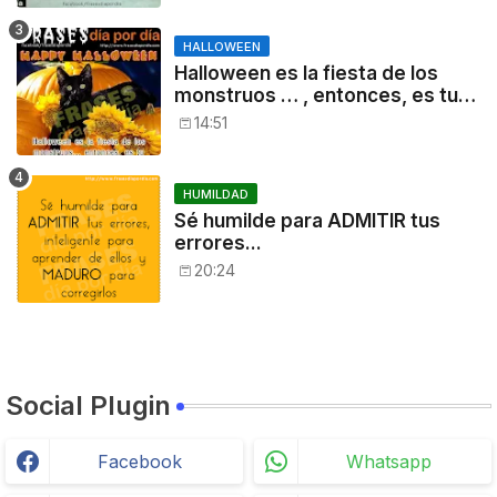
HALLOWEEN
Halloween es la fiesta de los
monstruos … , entonces, es tu
noche: a disfrutar!
14:51
HUMILDAD
Sé humilde para ADMITIR tus
errores...
20:24
Social Plugin
Facebook
Whatsapp