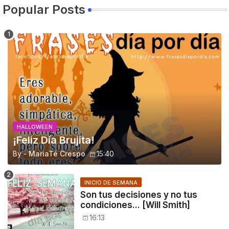
Popular Posts
HALLOWEEN
¡Feliz Día Brujita!
By -
MariaTé Crespo
15:40
INICIO DE SEMANA
Son tus decisiones y no tus
condiciones... [Will Smith]
16:13