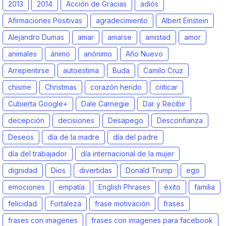
2013
2014
Acción de Gracias
adiós
Afirmaciones Positivas
agradecimiento
Albert Einstein
Alejandro Dumas
amar
amarse
amistad
amor
animales
ánimo
anónimo
Año Nuevo
Arrepentirse
autoestima
Buda
Camilo Cruz
chisme
Christmas
corazón herido
criticar
Cubierta Google+
Dale Carnegie
Dar y Recibir
decepción
decisiones
Desapego
Desconfianza
Deseos
día de la madre
día del padre
día del trabajador
día internacional de la mujer
dignidad
Dios
divertidas
Donald Trump
ego
emociones
empatía
English Phrases
éxito
familia
felicidad
Fortaleza
frase motivación
frases
frases con imagenes
frases con imagenes para facebook