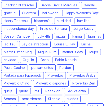
Friedrich Nietzsche
Gabriel García Márquez
Gandhi
gratitud
Guerrera
halloween
Happy Women's Day!
Henry Thoreau
hipocresía
humildad
humillar
Independence day
Inicio de Semana
Jorge Bucay
Joseph Campbell
July 4th
juzgar
karma
lágrimas
lao Tzu
Ley de atracción
Louise L. Hay
Lucha
Martin Luther King
Miguel Ruíz
mother's day
Mujer
navidad
Orgullo
Osho
Pablo Neruda
Paulo Coelho
pensamientos
Perdón
Portada para Facebook
Proverbio
Proverbio Árabe
Proverbio Chino
Proverbio Japonés
Proverbio Zen
queja
quote
ref
Reflexión
San Valentín
Séneca
sentimientos
Silencio
sueños