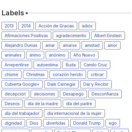
Labels
2013
2014
Acción de Gracias
adiós
Afirmaciones Positivas
agradecimiento
Albert Einstein
Alejandro Dumas
amar
amarse
amistad
amor
animales
ánimo
anónimo
Año Nuevo
Arrepentirse
autoestima
Buda
Camilo Cruz
chisme
Christmas
corazón herido
criticar
Cubierta Google+
Dale Carnegie
Dar y Recibir
decepción
decisiones
Desapego
Desconfianza
Deseos
día de la madre
día del padre
día del trabajador
día internacional de la mujer
dignidad
Dios
divertidas
Donald Trump
ego