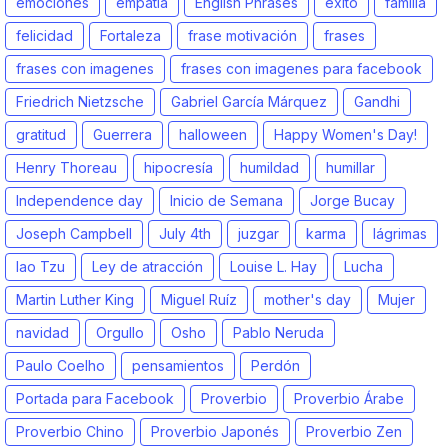
emociones
empatía
English Phrases
éxito
familia
felicidad
Fortaleza
frase motivación
frases
frases con imagenes
frases con imagenes para facebook
Friedrich Nietzsche
Gabriel García Márquez
Gandhi
gratitud
Guerrera
halloween
Happy Women's Day!
Henry Thoreau
hipocresía
humildad
humillar
Independence day
Inicio de Semana
Jorge Bucay
Joseph Campbell
July 4th
juzgar
karma
lágrimas
lao Tzu
Ley de atracción
Louise L. Hay
Lucha
Martin Luther King
Miguel Ruíz
mother's day
Mujer
navidad
Orgullo
Osho
Pablo Neruda
Paulo Coelho
pensamientos
Perdón
Portada para Facebook
Proverbio
Proverbio Árabe
Proverbio Chino
Proverbio Japonés
Proverbio Zen