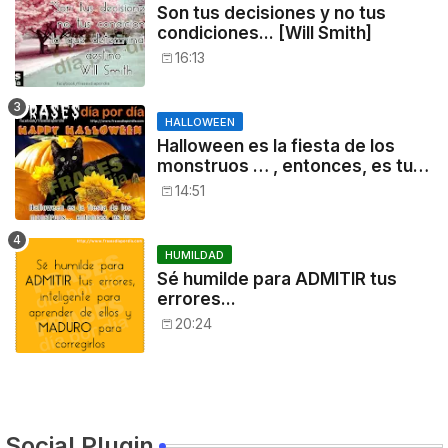
Son tus decisiones y no tus
condiciones... [Will Smith]
16:13
HALLOWEEN
Halloween es la fiesta de los
monstruos … , entonces, es tu
noche: a disfrutar!
14:51
HUMILDAD
Sé humilde para ADMITIR tus
errores...
20:24
Social Plugin