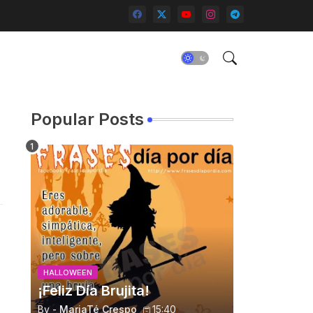
Popular Posts
HALLOWEEN
¡Feliz Día Brujita!
By -
MariaTé Crespo
15:40