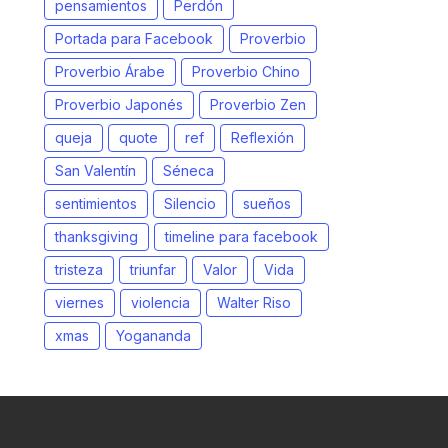
pensamientos
Perdón
Portada para Facebook
Proverbio
Proverbio Árabe
Proverbio Chino
Proverbio Japonés
Proverbio Zen
queja
quote
ref
Reflexión
San Valentín
Séneca
sentimientos
Silencio
sueños
thanksgiving
timeline para facebook
tristeza
triunfar
Valor
Vida
viernes
violencia
Walter Riso
xmas
Yogananda