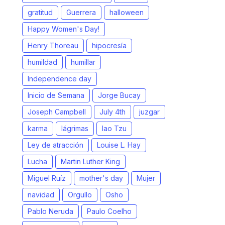
gratitud
Guerrera
halloween
Happy Women's Day!
Henry Thoreau
hipocresía
humildad
humillar
Independence day
Inicio de Semana
Jorge Bucay
Joseph Campbell
July 4th
juzgar
karma
lágrimas
lao Tzu
Ley de atracción
Louise L. Hay
Lucha
Martin Luther King
Miguel Ruíz
mother's day
Mujer
navidad
Orgullo
Osho
Pablo Neruda
Paulo Coelho