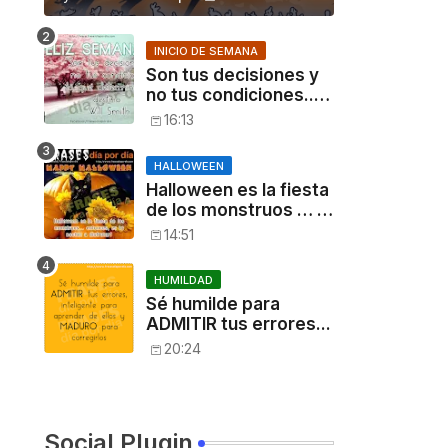
INICIO DE SEMANA
Son tus decisiones y
no tus condiciones...
[Will Smith]
16:13
HALLOWEEN
Halloween es la fiesta
de los monstruos … ,
entonces, es tu
14:51
noche: a disfrutar!
HUMILDAD
Sé humilde para
ADMITIR tus errores...
20:24
Social Plugin