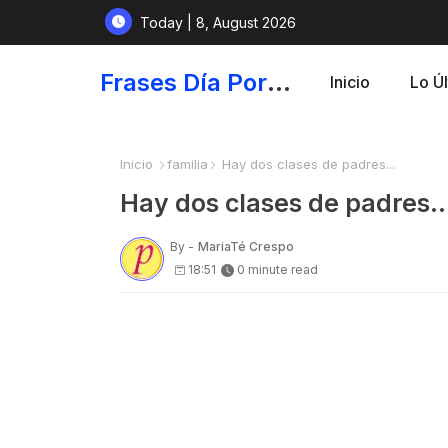
Today | 8, August 2026
Frases Día Por Día - Para Fortalecer el Espíritu
Inicio
Lo Ú
Inicio
familia
Hay dos clases de padres...
Hay dos clases de padres..
By -
MariaTé Crespo
18:51
0 minute read