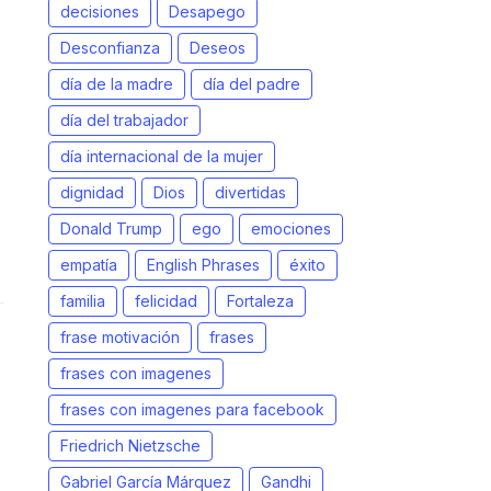
decisiones
Desapego
Desconfianza
Deseos
día de la madre
día del padre
día del trabajador
día internacional de la mujer
dignidad
Dios
divertidas
Donald Trump
ego
emociones
empatía
English Phrases
éxito
familia
felicidad
Fortaleza
frase motivación
frases
frases con imagenes
frases con imagenes para facebook
Friedrich Nietzsche
Gabriel García Márquez
Gandhi