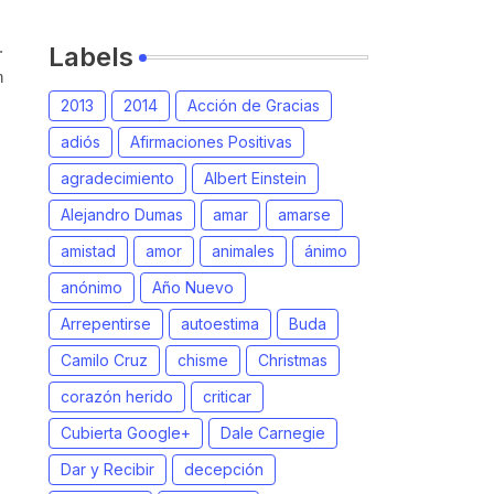
.
Labels
n
2013
2014
Acción de Gracias
adiós
Afirmaciones Positivas
agradecimiento
Albert Einstein
Alejandro Dumas
amar
amarse
amistad
amor
animales
ánimo
anónimo
Año Nuevo
Arrepentirse
autoestima
Buda
Camilo Cruz
chisme
Christmas
corazón herido
criticar
Cubierta Google+
Dale Carnegie
Dar y Recibir
decepción