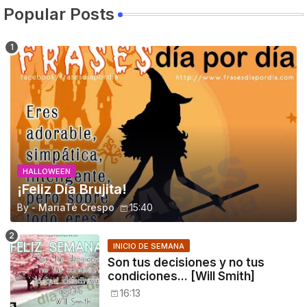
Popular Posts
HALLOWEEN
¡Feliz Día Brujita!
By -
MariaTé Crespo
15:40
INICIO DE SEMANA
Son tus decisiones y no tus
condiciones... [Will Smith]
16:13