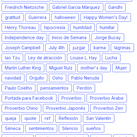
Friedrich Nietzsche
Gabriel García Márquez
Gandhi
gratitud
Guerrera
halloween
Happy Women's Day!
Henry Thoreau
hipocresía
humildad
humillar
Independence day
Inicio de Semana
Jorge Bucay
Joseph Campbell
July 4th
juzgar
karma
lágrimas
lao Tzu
Ley de atracción
Louise L. Hay
Lucha
Martin Luther King
Miguel Ruíz
mother's day
Mujer
navidad
Orgullo
Osho
Pablo Neruda
Paulo Coelho
pensamientos
Perdón
Portada para Facebook
Proverbio
Proverbio Árabe
Proverbio Chino
Proverbio Japonés
Proverbio Zen
queja
quote
ref
Reflexión
San Valentín
Séneca
sentimientos
Silencio
sueños