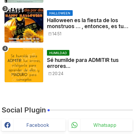
HALLOWEEN
Halloween es la fiesta de los
monstruos … , entonces, es tu
noche: a disfrutar!
14:51
HUMILDAD
Sé humilde para ADMITIR tus
errores...
20:24
Social Plugin
Facebook
Whatsapp