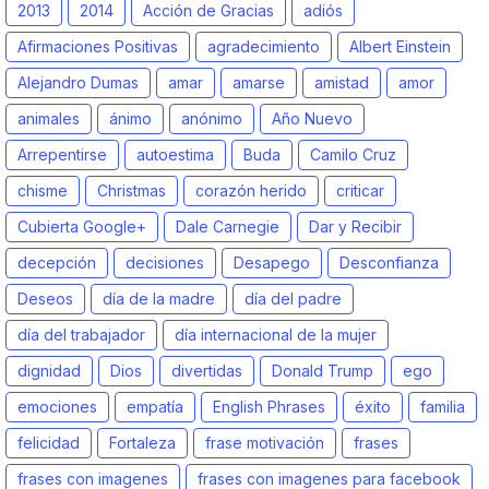
2013
2014
Acción de Gracias
adiós
Afirmaciones Positivas
agradecimiento
Albert Einstein
Alejandro Dumas
amar
amarse
amistad
amor
animales
ánimo
anónimo
Año Nuevo
Arrepentirse
autoestima
Buda
Camilo Cruz
chisme
Christmas
corazón herido
criticar
Cubierta Google+
Dale Carnegie
Dar y Recibir
decepción
decisiones
Desapego
Desconfianza
Deseos
día de la madre
día del padre
día del trabajador
día internacional de la mujer
dignidad
Dios
divertidas
Donald Trump
ego
emociones
empatía
English Phrases
éxito
familia
felicidad
Fortaleza
frase motivación
frases
frases con imagenes
frases con imagenes para facebook