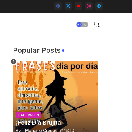
Popular Posts
HALLOWEEN
¡Feliz Día Brujita!
By -
MariaTé Crespo
15:40