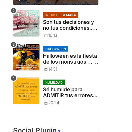
INICIO DE SEMANA
Son tus decisiones y
no tus condiciones...
[Will Smith]
16:13
e
HALLOWEEN
Halloween es la fiesta
de los monstruos … ,
entonces, es tu
14:51
noche: a disfrutar!
HUMILDAD
Sé humilde para
ADMITIR tus errores...
20:24
Social Plugin