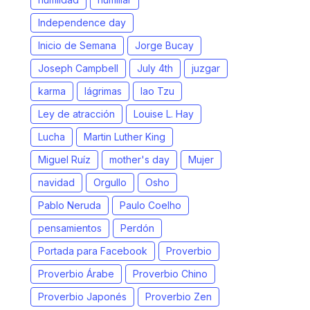
Independence day
Inicio de Semana
Jorge Bucay
Joseph Campbell
July 4th
juzgar
karma
lágrimas
lao Tzu
Ley de atracción
Louise L. Hay
Lucha
Martin Luther King
Miguel Ruíz
mother's day
Mujer
navidad
Orgullo
Osho
Pablo Neruda
Paulo Coelho
pensamientos
Perdón
Portada para Facebook
Proverbio
Proverbio Árabe
Proverbio Chino
Proverbio Japonés
Proverbio Zen