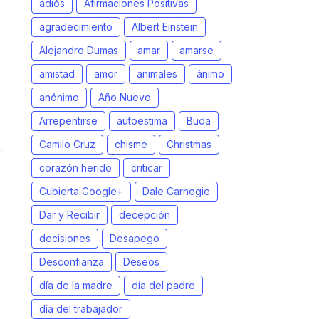
adiós
Afirmaciones Positivas
agradecimiento
Albert Einstein
Alejandro Dumas
amar
amarse
amistad
amor
animales
ánimo
anónimo
Año Nuevo
Arrepentirse
autoestima
Buda
Camilo Cruz
chisme
Christmas
corazón herido
criticar
Cubierta Google+
Dale Carnegie
Dar y Recibir
decepción
decisiones
Desapego
Desconfianza
Deseos
día de la madre
día del padre
día del trabajador