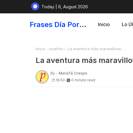
Today | 6, August 2026
Frases Día Por Día - Para Fortalecer el Espíritu
Inicio
Lo Ú
Inicio
sueños
La aventura más maravillosa...
La aventura más maravillos
By -
MariaTé Crespo
16:50
0 minute read