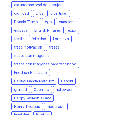
día internacional de la mujer
dignidad
Dios
divertidas
Donald Trump
ego
emociones
empatía
English Phrases
éxito
familia
felicidad
Fortaleza
frase motivación
frases
frases con imagenes
frases con imagenes para facebook
Friedrich Nietzsche
Gabriel García Márquez
Gandhi
gratitud
Guerrera
halloween
Happy Women's Day!
Henry Thoreau
hipocresía
humildad
humillar