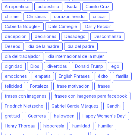
Arrepentirse
autoestima
Buda
Camilo Cruz
chisme
Christmas
corazón herido
criticar
Cubierta Google+
Dale Carnegie
Dar y Recibir
decepción
decisiones
Desapego
Desconfianza
Deseos
día de la madre
día del padre
día del trabajador
día internacional de la mujer
dignidad
Dios
divertidas
Donald Trump
ego
emociones
empatía
English Phrases
éxito
familia
felicidad
Fortaleza
frase motivación
frases
frases con imagenes
frases con imagenes para facebook
Friedrich Nietzsche
Gabriel García Márquez
Gandhi
gratitud
Guerrera
halloween
Happy Women's Day!
Henry Thoreau
hipocresía
humildad
humillar