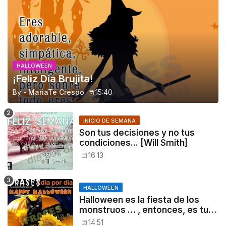
HALLOWEEN
¡Feliz Día Brujita!
By -
MariaTé Crespo
15:40
INICIO DE SEMANA
Son tus decisiones y no tus
condiciones... [Will Smith]
16:13
HALLOWEEN
Halloween es la fiesta de los
monstruos … , entonces, es tu
noche: a disfrutar!
14:51