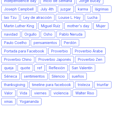
Independence day
Inicio de Semana
Jorge Bucay
Joseph Campbell
July 4th
juzgar
karma
lágrimas
lao Tzu
Ley de atracción
Louise L. Hay
Lucha
Martin Luther King
Miguel Ruíz
mother's day
Mujer
navidad
Orgullo
Osho
Pablo Neruda
Paulo Coelho
pensamientos
Perdón
Portada para Facebook
Proverbio
Proverbio Árabe
Proverbio Chino
Proverbio Japonés
Proverbio Zen
queja
quote
ref
Reflexión
San Valentín
Séneca
sentimientos
Silencio
sueños
thanksgiving
timeline para facebook
tristeza
triunfar
Valor
Vida
viernes
violencia
Walter Riso
xmas
Yogananda